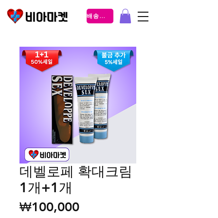
배송조회
데벨로페 확대크림
1개+1개
가격
₩100,000