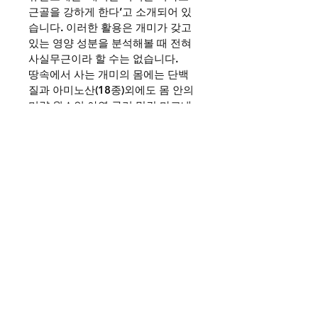
근골을 강하게 한다’고 소개되어 있
습니다. 이러한 활용은 개미가 갖고 
있는 영양 성분을 분석해볼 때 전혀 
사실무근이라 할 수는 없습니다.
땅속에서 사는 개미의 몸에는 단백
질과 아미노산(18종)외에도 몸 안의 
미량 원소인 아연 구리 망간 마그네
슘과 아연 등 다양한 천연 미네랄 성
분이 들어있습니다. 본래 단백질은 
남성의 정력 강화에 없어서는 안되
는 중요한 요소인데, 여기에 남성 기
능에 필수 성분인 아연까지 포함돼 
있으니 가히 정력제로서도 손색이 
없다고 해도 과언이 아닙니다.
불개미환 복용시 주의사항
복용 후 심혈관 질환과 관련된 증상
을 경험한 환자는 복용을 금지해야 
합니다.
성행위가 권장되지 않는 심장 질환