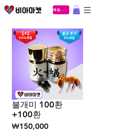
배송조회
불개미 100환
+100환
가격
₩150,000