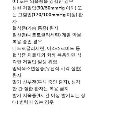
비) 또는 뇌졸중을 경험한 경우
심한 저혈압(90/50mmHg 이하) 또
는 고혈압(170/100mmHg 이상) 환
자
협심증(가슴 통증) 환자
질산염(니트로글리세린) 계열 약물 
복용 중인 경우
니트로글리세린, 이소소르비드 등 
협심증 치료제와 함께 복용하면 심
각한 저혈압 발생 위험
망막색소변성증(유전적 시각 질환) 
환자
말기 신부전(투석 중인 환자), 심각
한 간 질환 환자는 복용 금지
발기 지속증(4시간 이상 발기되는 상
태) 병력이 있는 경우
겸상적혈구빈혈, 다발성 골수종, 백
혈병 환자는 발기 지속증(프리어피
즘) 위험이 증가
비아그라는 성인 남성용으로 개발
된 약물이므로 여성과 미성년자는 