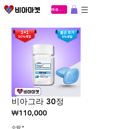
배송조회
비아그라 30정
가격
₩110,000
수량
*