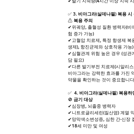
✔발기 지속증(4시간 이상 지속 시
✅ 
3. 비아그라(실데나필) 복용 
⚠ 
복용 주의
✔위궤양, 출혈성 질환 병력자(
험 증가 가능)
✔고혈압 치료제, 특정 항생제 복용
생제), 항진균제와 상호작용 가능)
✔심혈관계 위험 높은 경우 (성관계
담 필요)
✔다른 발기부전 치료제(시알리스,
비아그라는 강력한 효과를 가진 약
약물을 확인하는 것이 중요합니다.
✅ 
 4. 비아그라(실데나필) 복용하
🚫
 금기 대상
✔심장병, 뇌졸중 병력자
✔니트로글리세린(질산염) 계열 약
✔망막색소변성증, 심한 간·신장
✔18세 미만 및 여성