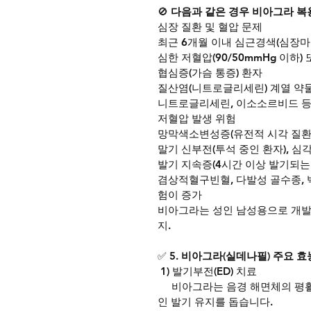
🚫
 다음과 같은 경우 비아그라 복
심장 질환 및 혈압 문제
최근 6개월 이내 심근경색(심장마
심한 저혈압(90/50mmHg 이하) 
협심증(가슴 통증) 환자
질산염(니트로글리세린) 계열 약물
니트로글리세린, 이소소르비드 등
저혈압 발생 위험
망막색소변성증(유전적 시각 질환
말기 신부전(투석 중인 환자), 심
발기 지속증(4시간 이상 발기되는
겸상적혈구빈혈, 다발성 골수종, 
험이 증가
비아그라는 성인 남성용으로 개발
지.
✅ 
5. 비아그라(실데나필) 주요 효
 1) 발기부전(ED) 치료
     비아그라는 음경 해면체의
인 발기 유지를 돕습니다.