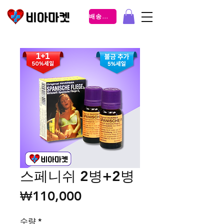
배송조회
스페니쉬 2병+2병
가격
₩110,000
수량
*