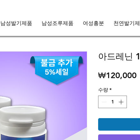
남성발기제품
남성조루제품
여성흥분
천연발기제
아드레닌 1
₩120,000
수량
*