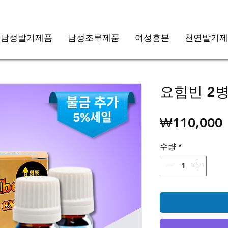
남성발기제품
남성조루제품
여성흥분
천연발기제
요힘빈 2병
₩110,000
수량
*